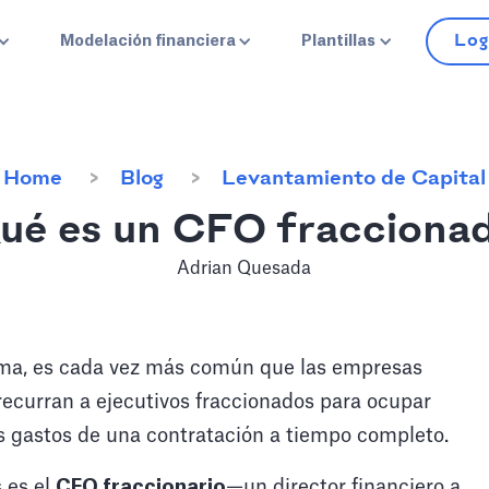
Log
Modelación financiera
Plantillas
Home
Blog
Levantamiento de Capital
ué es un CFO fracciona
Adrian Quesada
tema, es cada vez más común que las empresas
curran a ejecutivos fraccionados para ocupar
s gastos de una contratación a tiempo completo.
 es el
CFO fraccionario
—un director financiero a