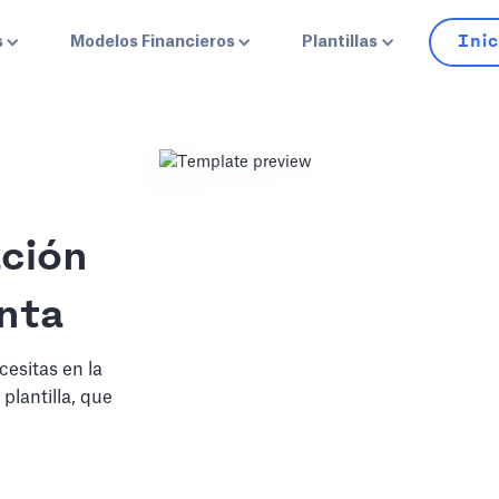
Inic
s
Modelos Financieros
Plantillas
ación
unta
esitas en la
plantilla, que