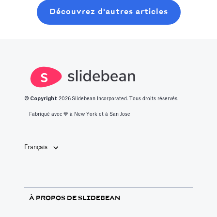
what it takes to
meilleures idées
graines
Découvrez d'autres articles
get into this
de start-up
moderne, sans
space.
innovantes.
perdre six mois
à bavarder sur
un café au
hasard.
© Copyright
2026
Slidebean Incorporated. Tous droits réservés.
Fabriqué avec 💙️ à New York et à San Jose
Français
À PROPOS DE SLIDEBEAN