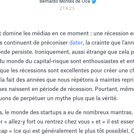
Bernardo Montes de Oca
27.4.23
 domine les médias en ce moment : une récession e
s continuent de préconiser
dater
, la crainte que l'a
onde persiste. Ironiquement, aussi étrange que cela p
u monde du capital-risque sont enthousiastes et en
ue les récessions sont excellentes pour créer une ch
la fait des années que nous répétons à maintes repri
ses naissent en période de récession. Pourtant, même
uons de perpétuer un mythe plus que la vérité.
, le monde des startups a eu de nombreux mantras.
 allez-y fort ou rentrez chez vous » et « il est essen
p » (ce qui est généralement le plus tôt possible).