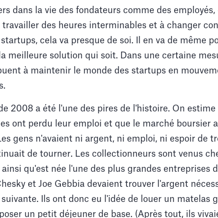
iers dans la vie des fondateurs comme des employés,
travailler des heures interminables et à changer co
tartups, cela va presque de soi. Il en va de même po
la meilleure solution qui soit. Dans une certaine me
ibuent à maintenir le monde des startups en mouvemen
s.
de 2008 a été l'une des pires de l'histoire. On estime
es ont perdu leur emploi et que le marché boursier a
 Les gens n'avaient ni argent, ni emploi, ni espoir de t
nuait de tourner. Les collectionneurs sont venus che
st ainsi qu'est née l'une des plus grandes entreprises
Chesky et Joe Gebbia devaient trouver l'argent nécess
 suivante. Ils ont donc eu l'idée de louer un matelas 
poser un petit déjeuner de base. (Après tout, ils viva