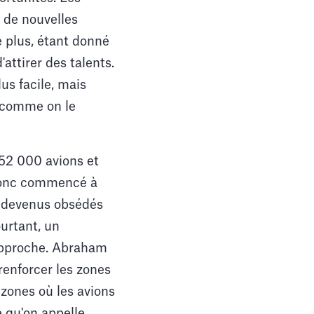
e de nouvelles
 plus, étant donné
attirer des talents.
us facile, mais
s comme on le
52 000 avions et
t donc commencé à
t devenus obsédés
ourtant, un
 approche. Abraham
renforcer les zones
 zones où les avions
e qu'on appelle