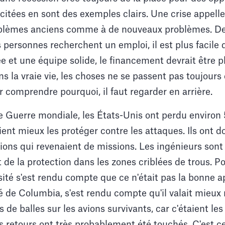
i citées en sont des exemples clairs. Une crise appell
oblèmes anciens comme à de nouveaux problèmes. De
ersonnes recherchent un emploi, il est plus facile d'
 et une équipe solide, le financement devrait être pl
ans la vraie vie, les choses ne se passent pas toujour
r comprendre pourquoi, il faut regarder en arrière.
 Guerre mondiale, les États-Unis ont perdu environ 
ient mieux les protéger contre les attaques. Ils on
vions qui revenaient de missions. Les ingénieurs son
 de la protection dans les zones criblées de trous. P
sité s'est rendu compte que ce n'était pas la bonne
té de Columbia, s'est rendu compte qu'il valait mieux 
de balles sur les avions survivants, car c'étaient les
s retours ont très probablement été touchés. C'est c