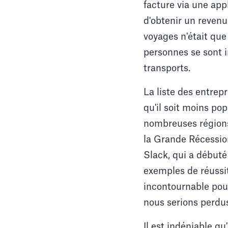
facture via une appl
d'obtenir un revenu
voyages n'était que
personnes se sont in
transports.
La liste des entrep
qu'il soit moins po
nombreuses régions
la Grande Récession,
Slack, qui a débuté
exemples de réussit
incontournable pour
nous serions perdus
Il est indéniable q