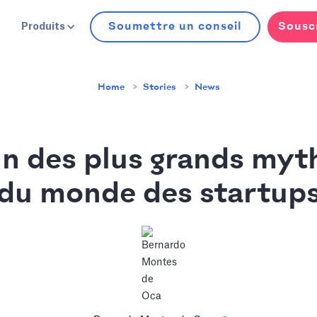
Soumettre un conseil
Sousc
Produits
Home
Stories
News
un des plus grands myt
du monde des startup