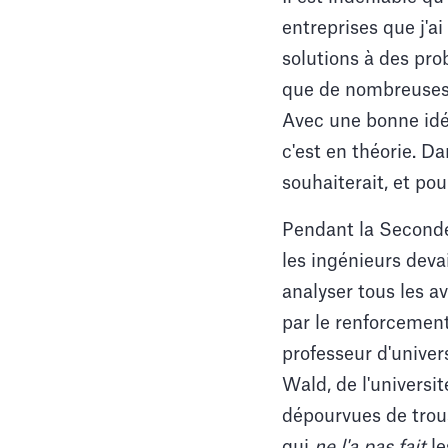
entreprises que j'a
solutions à des pr
que de nombreuses p
Avec une bonne idée
c'est en théorie. D
souhaiterait, et pou
Pendant la Seconde
les ingénieurs deva
analyser tous les a
par le renforcement
professeur d'univer
Wald, de l'universi
dépourvues de trous 
qui
ne l'a pas fait
le