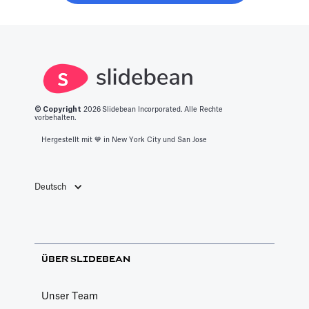
erfahren Sie,
für Sie
Kaffee-Chats zu
was es braucht,
zusammengestellt
verschwenden.
um in diesen
Bereich zu
gelangen.
© Copyright
2026
Slidebean Incorporated. Alle Rechte
vorbehalten.
Hergestellt mit 💙️ in New York City und San Jose
Deutsch
ÜBER SLIDEBEAN
Unser Team