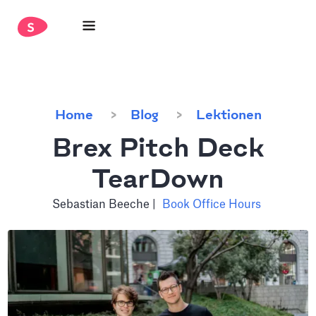
Home
Blog
Lektionen
Brex Pitch Deck
TearDown
Sebastian Beeche
|
Book Office Hours