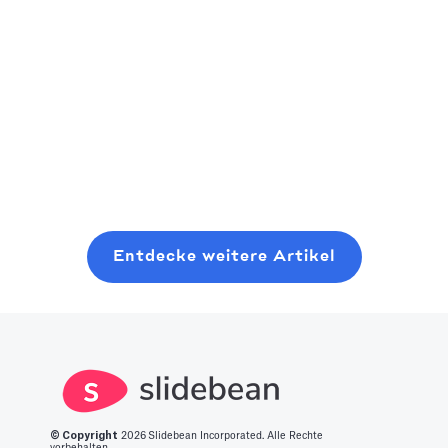
Als
Welt bewegt
Ein praktisches,
aufstrebender
sich immer
gründerfreundliches
Risikokapitalgeber
schnell zum
Playbook zum
sollten Sie
nächsten
Planen, Pitchen
Read more
erwägen, dort
großen Ding.
und Schließen
Read more
Read more
anzufangen, wo
Wir haben eine
einer modernen
Sie sind, auch
Liste der 14
Seed-Runde,
mit minimalen
besten
ohne sechs
Ressourcen. In
innovativen
Monate mit
Entdecke weitere Artikel
diesem Beitrag
Startup-Ideen
zufälligen
erfahren Sie,
für Sie
Kaffee-Chats zu
was es braucht,
zusammengestellt
verschwenden.
um in diesen
Bereich zu
gelangen.
© Copyright
2026
Slidebean Incorporated. Alle Rechte