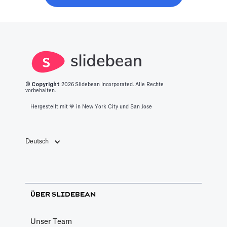
zufälligen
erfahren Sie,
für Sie
Kaffee-Chats zu
was es braucht,
zusammengestellt
verschwenden.
um in diesen
Bereich zu
gelangen.
© Copyright
2026
Slidebean Incorporated. Alle Rechte
vorbehalten.
Hergestellt mit 💙️ in New York City und San Jose
Deutsch
ÜBER SLIDEBEAN
Unser Team