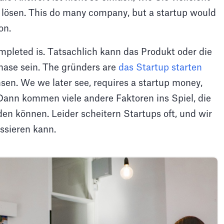
m lösen. This do many company, but a startup would
on.
mpleted is. Tatsachlich kann das Produkt oder die
hase sein. The gründers are
das Startup starten
n. We we later see, requires a startup money,
 Dann kommen viele andere Faktoren ins Spiel, die
den können. Leider scheitern Startups oft, und wir
ssieren kann.