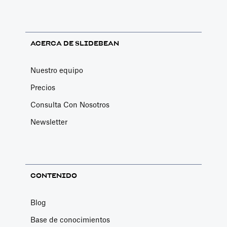
la trayectoria de
crecimiento de
una startup. A
ACERCA DE SLIDEBEAN
continuación,
los describimos.
Nuestro equipo
Precios
Consulta Con Nosotros
Newsletter
CONTENIDO
Blog
Base de conocimientos