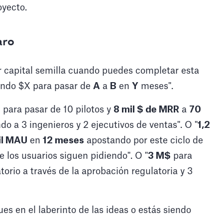
oyecto.
aro
ar capital semilla cuando puedes completar esta
ando $X para pasar de
A
a
B
en
Y
meses".
$
para pasar de 10 pilotos y
8 mil $ de MRR
a
70
o a 3 ingenieros y 2 ejecutivos de ventas". O "
1,2
il MAU
en
12 meses
apostando por este ciclo de
e los usuarios siguen pidiendo". O "
3 M$
para
torio a través de la aprobación regulatoria y 3
ues en el laberinto de las ideas o estás siendo