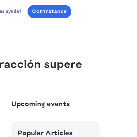
Contrátanos
as ayuda?
tracción supere
Upcoming events
Popular Articles