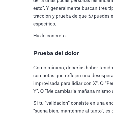
de "a unas pocas personas les encan
esto". Y generalmente buscan tres ti
tracción y prueba de que
tú
puedes e
específico.
Hazlo concreto.
Prueba del dolor
Como mínimo, deberías haber tenido 
con notas que reflejen una desespera
improvisada para lidiar con X". O "
Y". O "Me cambiaría mañana mismo si
Si tu "validación" consiste en una e
"suena bien, manténme al tanto", es