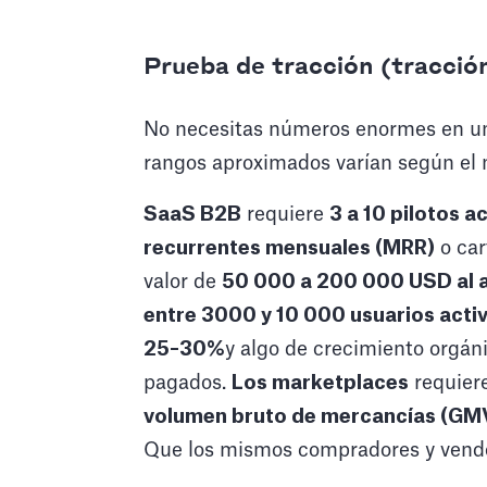
Prueba de tracción (tracci
No necesitas números enormes en una
rangos aproximados varían según el 
SaaS B2B
requiere
3 a 10 pilotos a
recurrentes mensuales (MRR)
o car
valor de
50 000 a 200 000 USD al 
entre 3000 y 10 000 usuarios acti
25–30%
y algo de crecimiento orgán
pagados.
Los marketplaces
requier
volumen bruto de mercancías (GM
Que los mismos compradores y vende