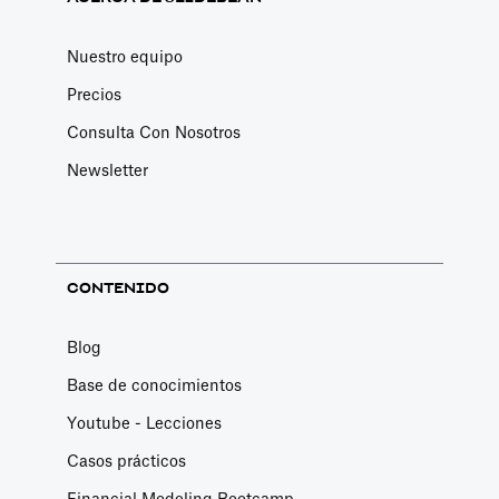
article dives into
the nitty-gritty
Nuestro equipo
of crafting a
Precios
befitting
Consulta Con Nosotros
knowledge
management
Newsletter
strategy. Keep
reading to
explore in-
CONTENIDO
depth.
Blog
Base de conocimientos
Youtube - Lecciones
Casos prácticos