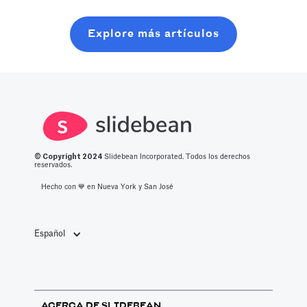
NFT; es un
leer.
development in
«token no
any
Explore más artículos
fungible».
organization. A
well-crafted
knowledge
management
strategy
ensures that the
collective
© Copyright 2
024
Slidebean Incorporated. Todos los derechos
reservados.
wisdom of an
Hecho con 💙️ en Nueva York y San José
organization is
efficiently
utilized to
Español
facilitate
optimal
business
decisions. This
ACERCA DE SLIDEBEAN