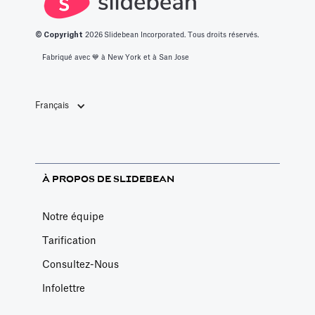
votre prochaine
prendre une
sont tous
présentation.
décision.
essentiels à la
© Copyright
2026
Slidebean Incorporated. Tous droits réservés.
croissance
Fabriqué avec 💙️ à New York et à San Jose
d'une start-up.
Nous les
Français
décrivons ici.
À PROPOS DE SLIDEBEAN
Notre équipe
Tarification
Consultez-Nous
Infolettre