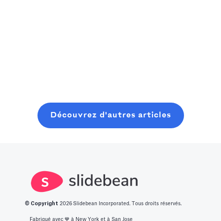
Un manuel
consider
la prochaine
pratique et
Read more
starting where
grande
Read more
convivial pour
you are, even
innovation.
les fondateurs
with minimal
Nous avons
pour planifier,
Read more
resources. In
dressé pour
lancer et
this post, you
vous une liste
clôturer une
will learn about
des 14
ronde de
what it takes to
meilleures idées
graines
Découvrez d'autres articles
get into this
de start-up
moderne, sans
space.
innovantes.
perdre six mois
à bavarder sur
un café au
hasard.
© Copyright
2026
Slidebean Incorporated. Tous droits réservés.
Fabriqué avec 💙️ à New York et à San Jose