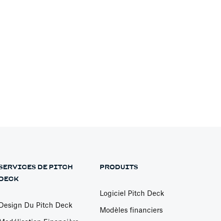
liste des 14 meilleures idées de start-
nnovantes.
 more
SERVICES DE PITCH
PRODUITS
DECK
Logiciel Pitch Deck
Design Du Pitch Deck
Modèles financiers