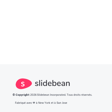
clôturer une ronde de graines modern
sans perdre six mois à bavarder sur u
café au hasard.
Read more
© Copyright
2026
Slidebean Incorporated. Tous droits réservés.
Fabriqué avec 💙️ à New York et à San Jose