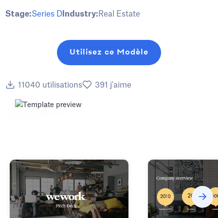
Stage:
Series D
Industry:
Real Estate
Utilisez ce Modèle
11040
utilisations
391
j'aime