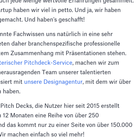
 auch jede Menge wertvolle Erfahrungen gesammelt.
rtup haben wir viel in petto. Und ja, wir haben
 gemacht. Und haben's geschafft!
annte Fachwissen uns natürlich in eine sehr
bieten daher branchenspezifische professionelle
rektem Zusammenhang mit Präsentationen stehen.
lterischer Pitchdeck-Service
, machen wir zum
herausragenden Team unserer talentierten
siert mit
unsere Designagentur
, mit dem wir über
n haben.
tch Decks, die Nutzer hier seit 2015 erstellt
en 12 Monaten eine Reihe von über 250
nd das kommt nur zu einer Seite von über 150.000
r machen einfach so viel mehr!