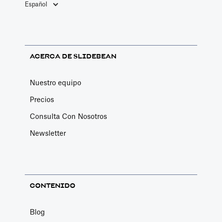
Español
si bien es
movimientos
fantástico
surgieron como
expandirse por
resultado de los
todo el mundo y
patrones de
ACERCA DE SLIDEBEAN
llegar a nuevos
pensamiento de
mercados, las
la sociedad de
Nuestro equipo
redes locales
aquellos
Precios
siguen teniendo
tiempos.
Consulta Con Nosotros
un enorme
valor.
Newsletter
CONTENIDO
Blog