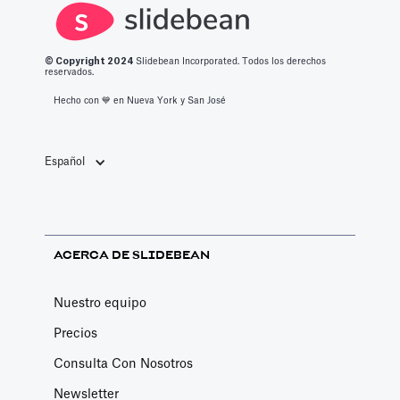
debe saber
cafeterías.
sobre las
mejores
© Copyright 2
024
Slidebean Incorporated. Todos los derechos
aplicaciones de
reservados.
productividad
Hecho con 💙️ en Nueva York y San José
de 2023.
Español
ACERCA DE SLIDEBEAN
Nuestro equipo
Precios
Consulta Con Nosotros
Newsletter