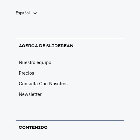
Aun así, es fácil
siglos XIX y XX.
mismo.
que olviden que,
Estos
Español
si bien es
movimientos
fantástico
surgieron como
expandirse por
resultado de los
todo el mundo y
patrones de
ACERCA DE SLIDEBEAN
llegar a nuevos
pensamiento de
mercados, las
la sociedad de
Nuestro equipo
redes locales
aquellos
Precios
siguen teniendo
tiempos.
Consulta Con Nosotros
un enorme
valor.
Newsletter
CONTENIDO