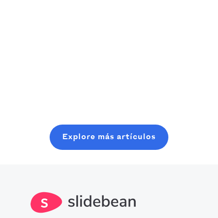
primerizos)
riesgo,
de las mejores
considere
aplicaciones de
Un manual
comenzar
productividad
Read more
práctico y fácil
Read more
donde se
que existen
de usar para los
encuentra,
actualmente
fundadores para
incluso con
realmente
planificar, lanzar
Read more
recursos
pueden
y cerrar una
mínimos. En
impulsar
ronda de
esta
nuestro uso del
semillas
publicación,
tiempo. Logre
moderna, sin
aprenderá lo
Explore más artículos
un nivel de
perder seis
que se necesita
producción
meses en
para ingresar a
optimizado con
charlas
este espacio.
todo lo que
aleatorias en
debe saber
cafeterías.
sobre las