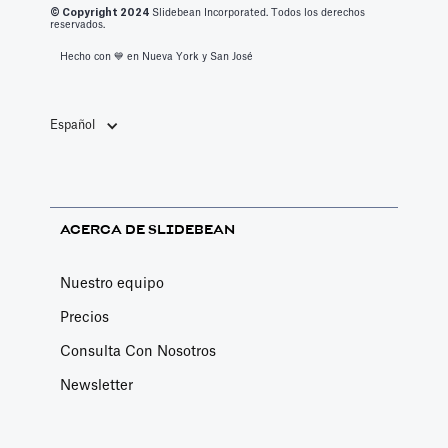
mejores
© Copyright 2
024
Slidebean Incorporated. Todos los derechos
aplicaciones de
reservados.
productividad
Hecho con 💙️ en Nueva York y San José
de 2023.
Español
ACERCA DE SLIDEBEAN
Nuestro equipo
Precios
Consulta Con Nosotros
Newsletter