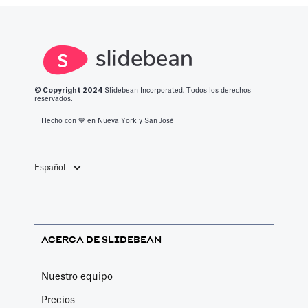
inversores y a
diseño.
actualmente en
obtener una
Descubre la
línea. Le
financiación
mejor
ayudará a
crucial de
plataforma para
comparar y
capital riesgo.
tu próxima
decidir.
Sirve para
© Copyright 2
024
Slidebean Incorporated. Todos los derechos
reservados.
presentación.
múltiples
Hecho con 💙️ en Nueva York y San José
propósitos,
todos los cuales
son clave para
Español
la trayectoria de
crecimiento de
una startup. A
ACERCA DE SLIDEBEAN
continuación,
los describimos.
Nuestro equipo
Precios