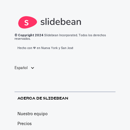
optimizado con
charlas
este espacio.
todo lo que
aleatorias en
debe saber
cafeterías.
sobre las
mejores
© Copyright 2
024
Slidebean Incorporated. Todos los derechos
aplicaciones de
reservados.
productividad
Hecho con 💙️ en Nueva York y San José
de 2023.
Español
ACERCA DE SLIDEBEAN
Nuestro equipo
Precios