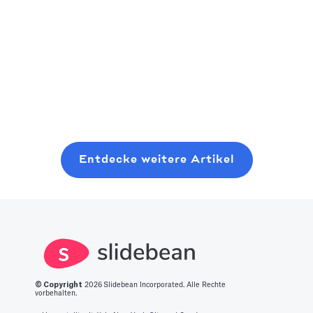
aufstrebender
sich immer
gründerfreundliches
Risikokapitalgeber
schnell zum
Playbook zum
sollten Sie
nächsten
Planen, Pitchen
Read more
erwägen, dort
großen Ding.
und Schließen
Read more
Read more
anzufangen, wo
Wir haben eine
einer modernen
Sie sind, auch
Liste der 14
Seed-Runde,
mit minimalen
besten
ohne sechs
Ressourcen. In
innovativen
Monate mit
Entdecke weitere Artikel
diesem Beitrag
Startup-Ideen
zufälligen
erfahren Sie,
für Sie
Kaffee-Chats zu
was es braucht,
zusammengestellt
verschwenden.
um in diesen
Bereich zu
gelangen.
© Copyright
2026
Slidebean Incorporated. Alle Rechte
vorbehalten.