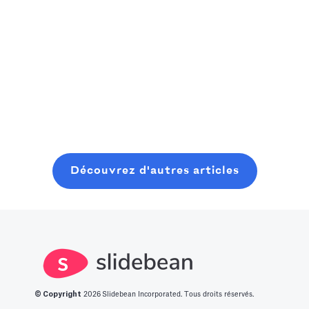
capitalist,
rapidement vers
Un manuel
consider
la prochaine
pratique et
Read more
starting where
grande
Read more
convivial pour
you are, even
innovation.
les fondateurs
with minimal
Nous avons
pour planifier,
Read more
resources. In
dressé pour
lancer et
this post, you
vous une liste
clôturer une
will learn about
des 14
ronde de
what it takes to
meilleures idées
graines
Découvrez d'autres articles
get into this
de start-up
moderne, sans
space.
innovantes.
perdre six mois
à bavarder sur
un café au
hasard.
© Copyright
2026
Slidebean Incorporated. Tous droits réservés.