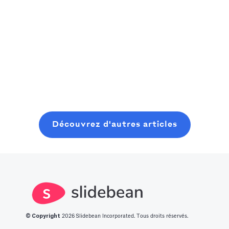
capitalist,
rapidement vers
Un manuel
consider
la prochaine
pratique et
Read more
starting where
grande
Read more
convivial pour
you are, even
innovation.
les fondateurs
with minimal
Nous avons
pour planifier,
Read more
resources. In
dressé pour
lancer et
this post, you
vous une liste
clôturer une
will learn about
des 14
ronde de
what it takes to
meilleures idées
graines
Découvrez d'autres articles
get into this
de start-up
moderne, sans
space.
innovantes.
perdre six mois
à bavarder sur
un café au
hasard.
© Copyright
2026
Slidebean Incorporated. Tous droits réservés.