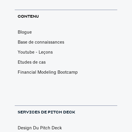
réalisées jusqu'à
le sort de 25
présent (environ
collègues et de
CONTENU
une mise à jour
centaines de
majeure par an
milliers
Blogue
depuis 2014).
d'utilisateurs
Base de connaissances
dépend des
Youtube - Leçons
décisions que
Etudes de cas
vous devez
prendre pour
Financial Modeling Bootcamp
« dormir ».
SERVICES DE PITCH DECK
Design Du Pitch Deck