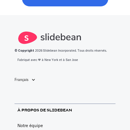
moderne, sans
space.
innovantes.
perdre six mois
à bavarder sur
un café au
hasard.
© Copyright
2026
Slidebean Incorporated. Tous droits réservés.
Fabriqué avec 💙️ à New York et à San Jose
Français
À PROPOS DE SLIDEBEAN
Notre équipe