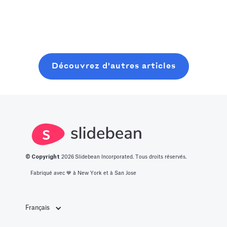
Nous avons
pour planifier,
Read more
resources. In
dressé pour
lancer et
this post, you
vous une liste
clôturer une
will learn about
des 14
ronde de
what it takes to
meilleures idées
graines
Découvrez d'autres articles
get into this
de start-up
moderne, sans
space.
innovantes.
perdre six mois
à bavarder sur
un café au
hasard.
© Copyright
2026
Slidebean Incorporated. Tous droits réservés.
Fabriqué avec 💙️ à New York et à San Jose
Français