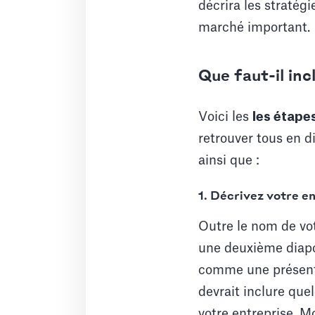
décrira les stratégi
marché important.
Que faut-il in
Voici les
les étape
retrouver tous en d
ainsi que :
1. Décrivez votre e
Outre le nom de vo
une deuxième diapos
comme une présenta
devrait inclure que
votre entreprise. M