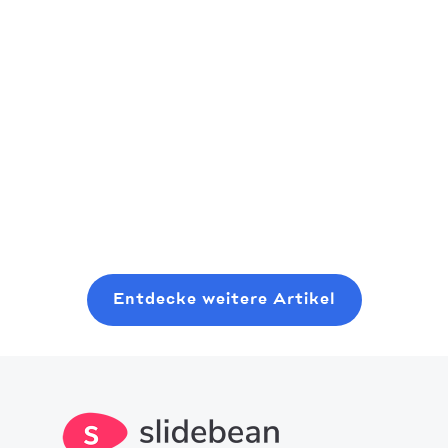
Risikokapital
Erstgründer)
Die Startup-
Als
Welt bewegt
Ein praktisches,
aufstrebender
sich immer
gründerfreundliches
Risikokapitalgeber
schnell zum
Playbook zum
sollten Sie
nächsten
Planen, Pitchen
Read more
erwägen, dort
großen Ding.
und Schließen
Read more
Read more
anzufangen, wo
Wir haben eine
einer modernen
Sie sind, auch
Liste der 14
Seed-Runde,
mit minimalen
besten
ohne sechs
Ressourcen. In
innovativen
Monate mit
Entdecke weitere Artikel
diesem Beitrag
Startup-Ideen
zufälligen
erfahren Sie,
für Sie
Kaffee-Chats zu
was es braucht,
zusammengestellt
verschwenden.
um in diesen
Bereich zu
gelangen.