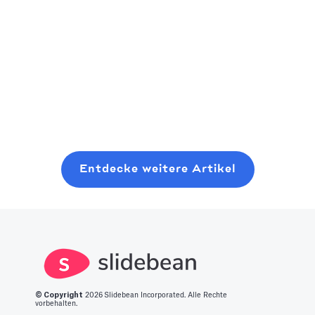
Als
Welt bewegt
Ein praktisches,
aufstrebender
sich immer
gründerfreundliches
Risikokapitalgeber
schnell zum
Playbook zum
sollten Sie
nächsten
Planen, Pitchen
Read more
erwägen, dort
großen Ding.
und Schließen
Read more
Read more
anzufangen, wo
Wir haben eine
einer modernen
Sie sind, auch
Liste der 14
Seed-Runde,
mit minimalen
besten
ohne sechs
Ressourcen. In
innovativen
Monate mit
Entdecke weitere Artikel
diesem Beitrag
Startup-Ideen
zufälligen
erfahren Sie,
für Sie
Kaffee-Chats zu
was es braucht,
zusammengestellt
verschwenden.
um in diesen
Bereich zu
gelangen.
© Copyright
2026
Slidebean Incorporated. Alle Rechte
vorbehalten.