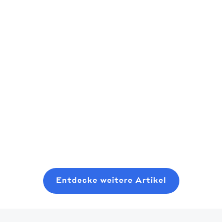
sing
So kommen Sie in Risikokapital
15 
202
Als aufstrebender Risikokapitalgeber
sollten Sie erwägen, dort anzufangen, wo
Die 
Sie sind, auch mit minimalen Ressourcen.
schn
In diesem Beitrag erfahren Sie, was es
e,
habe
braucht, um in diesen Bereich zu
fee-
Star
Read more
gelangen.
Read
Entdecke weitere Artikel