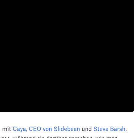
h mit
Caya, CEO von Slidebean
und
Steve Barsh
,