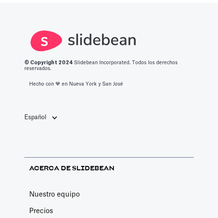
para ingresar a
optimizado con
charlas
este espacio.
todo lo que
aleatorias en
debe saber
cafeterías.
sobre las
mejores
© Copyright 2
024
Slidebean Incorporated. Todos los derechos
aplicaciones de
reservados.
productividad
Hecho con 💙️ en Nueva York y San José
de 2023.
Español
ACERCA DE SLIDEBEAN
Nuestro equipo
Precios