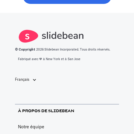
moderne, sans
space.
innovantes.
perdre six mois
à bavarder sur
un café au
hasard.
© Copyright
2026
Slidebean Incorporated. Tous droits réservés.
Fabriqué avec 💙️ à New York et à San Jose
Français
À PROPOS DE SLIDEBEAN
Notre équipe