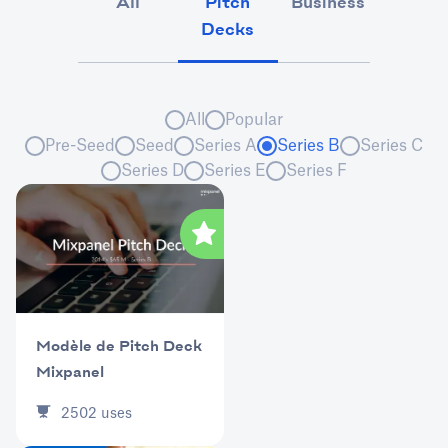
All
Pitch
Business
Market
Decks
All
Popular
Pre-Seed
Seed
Series A
Series B
Series C
Series D
Series E
Series F
Modèle de Pitch Deck
Mixpanel
2502
uses