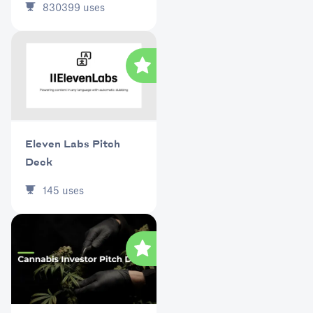
830399
uses
Eleven Labs Pitch
Deck
145
uses