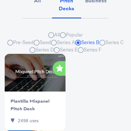
All
Pitch
Business
Market
Decks
All
Popular
Pre-Seed
Seed
Series A
Series B
Series C
Series D
Series E
Series F
Plantilla Mixpanel
Pitch Deck
2498
uses