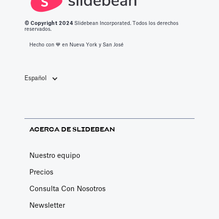
plataforma para
comparar y
capital riesgo.
tu próxima
decidir.
Sirve para
© Copyright 2
024
Slidebean Incorporated. Todos los derechos
reservados.
presentación.
múltiples
Hecho con 💙️ en Nueva York y San José
propósitos,
todos los cuales
son clave para
Español
la trayectoria de
crecimiento de
una startup. A
ACERCA DE SLIDEBEAN
continuación,
los describimos.
Nuestro equipo
Precios
Consulta Con Nosotros
Newsletter