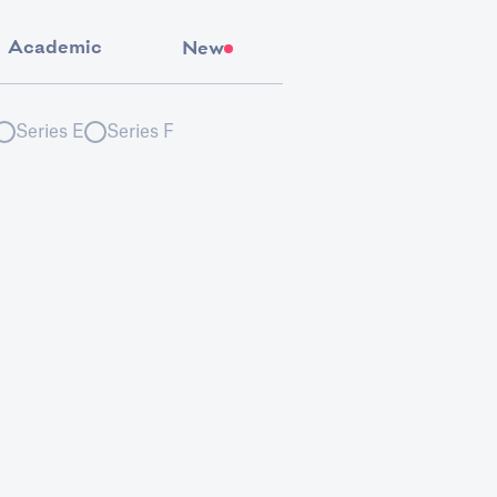
Academic
New
Series E
Series F