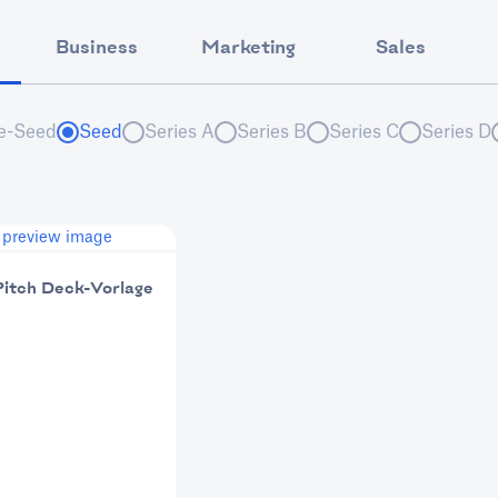
s
Business
Marketing
Sales
e-Seed
Seed
Series A
Series B
Series C
Series D
itch Deck-Vorlage