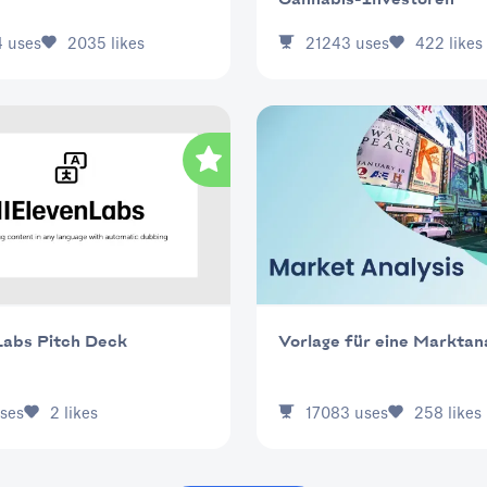
4
uses
2035
likes
21243
uses
422
likes
Labs Pitch Deck
Vorlage für eine Marktan
ses
2
likes
17083
uses
258
likes