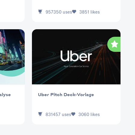
957350
uses
3851
likes
alyse
Uber Pitch Deck-Vorlage
831457
uses
3060
likes