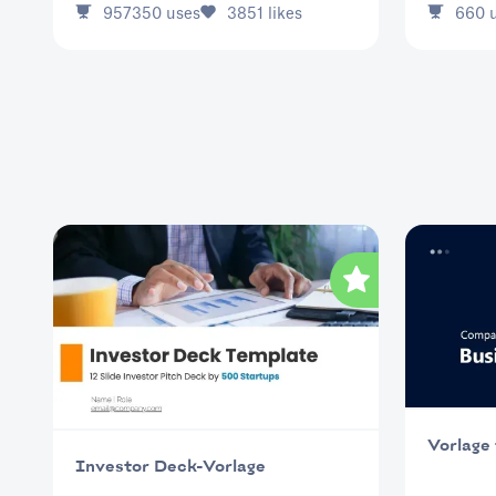
660
u
957350
uses
3851
likes
Vorlage
Investor Deck-Vorlage