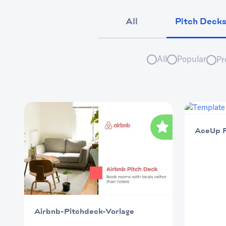
All
Pitch Deck
All
Popular
Pr
AceUp P
Airbnb-Pitchdeck-Vorlage