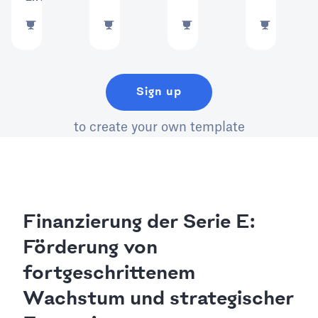
21243
uses
957350
uses
77184
uses
17083
u
Sign up
to create your own template
Finanzierung der Serie E:
Förderung von
fortgeschrittenem
Wachstum und strategischer