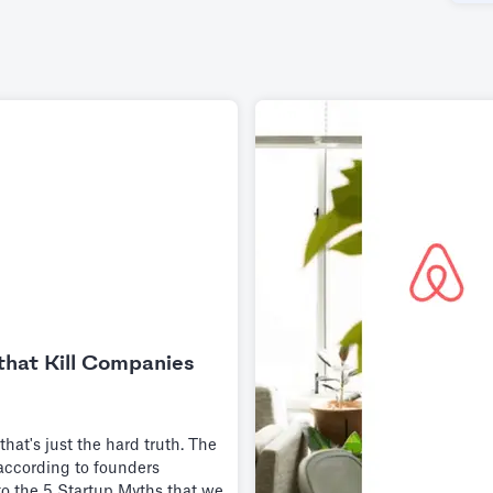
that Kill Companies
 that's just the hard truth. The
ccording to founders
to the 5 Startup Myths that we