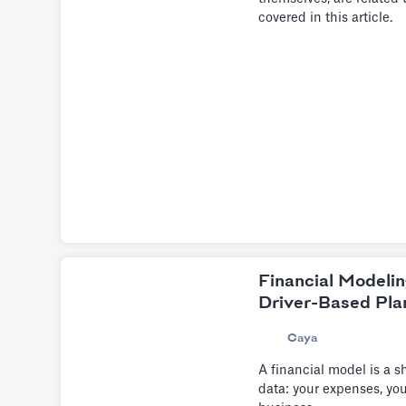
covered in this article.
Financial Modelin
Driver-Based Pla
Caya
A financial model is a 
data: your expenses, yo