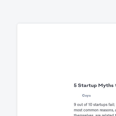
5 Startup Myths 
Caya
9 out of 10 startups fail;
most common reasons, a
themselves, are related 