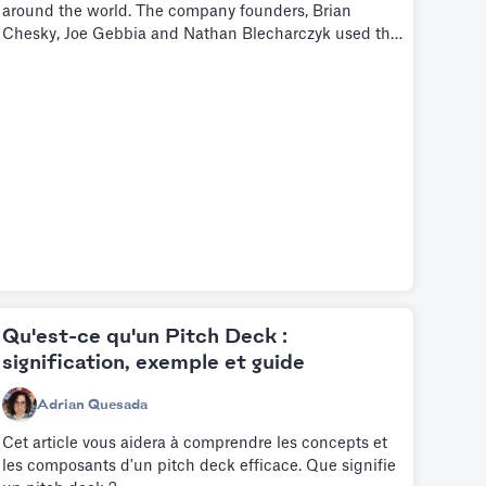
around the world. The company founders, Brian
Chesky, Joe Gebbia and Nathan Blecharczyk used this
pitch to raise $600K from Sequoia Capital and Y
Ventures.Try it for free.
Qu'est-ce qu'un Pitch Deck :
signification, exemple et guide
Adrian Quesada
Cet article vous aidera à comprendre les concepts et
les composants d'un pitch deck efficace. Que signifie