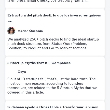
la empresa, Brian Chesky, Joe Gebbia y Nathan
Blecharczyk, utilizaron este argumento para recaudar
600 000 dólares de Sequoia Capital e Y Ventures.
Pruébalo gratis.
Estructura del pitch deck: lo que los inversores quieren
ver
Adrian Quesada
We analyzed 250+ pitch decks to find the ideal startup
pitch deck structure, from Status Quo (Problem,
Solution) to Product and Go-to-Market sections.
5 Startup Myths that Kill Companies
Caya
9 out of 10 startups fail; that's just the hard truth. The
most common reasons, according to founders
themselves, are related to the 5 Startup Myths that we
covered in this article.
Slidebean ayudó a Cross Bible a transformar la visión