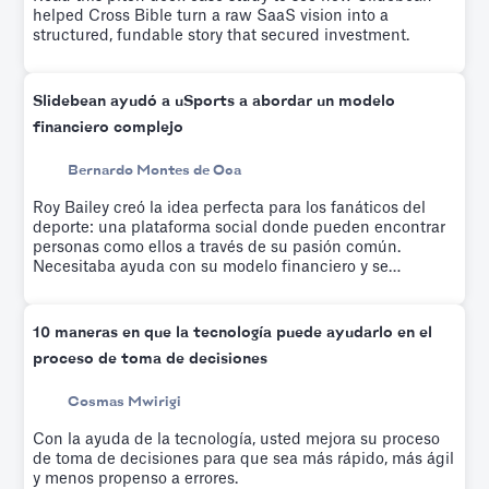
helped Cross Bible turn a raw SaaS vision into a
structured, fundable story that secured investment.
Slidebean ayudó a uSports a abordar un modelo
financiero complejo
Bernardo Montes de Oca
Roy Bailey creó la idea perfecta para los fanáticos del
deporte: una plataforma social donde pueden encontrar
personas como ellos a través de su pasión común.
Necesitaba ayuda con su modelo financiero y se
inscribió en el taller de modelado financiero de
Slidebean, que ayuda a educar a los emprendedores
sobre modelos financieros basados en factores
10 maneras en que la tecnología puede ayudarlo en el
impulsores mientras un equipo crea su modelo
proceso de toma de decisiones
financiero personalizado.
Cosmas Mwirigi
Con la ayuda de la tecnología, usted mejora su proceso
de toma de decisiones para que sea más rápido, más ágil
y menos propenso a errores.