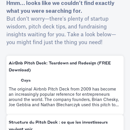
Hmm… looks like we couldn’t find exactly
what you were searching for.
But don’t worry—there’s plenty of startup
wisdom, pitch deck tips, and fundraising
insights waiting for you. Take a look below—
you might find just the thing you need!
AirBnb Pitch Deck: Teardown and Redesign (FREE
Download)
Caya
The original Airbnb Pitch Deck from 2009 has become
an increasingly popular reference for entrepreneurs
around the world. The company founders, Brian Chesky,
Joe Gebbia and Nathan Blecharczyk used this pitch to
raise $600K from Sequoia Capital and Y Ventures.Try it
for free.
Structure du Pitch Deck : ce que les investisseurs
veulent voir