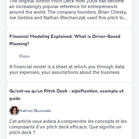
The original Airbnb Pitch Deck from 2009 has become
an increasingly popular reference for entrepreneurs
around the world. The company founders, Brian Chesky,
Joe Gebbia and Nathan Blecharczyk used this pitch to
raise $600K from Sequoia Capital and Y Ventures.Try it
for free.
Financial Modeling Explained: What is Driver-Based
Planning?
Caya
A financial model is a sheet at which you through data:
your expenses, your assumptions about the business
Qu'est-ce qu'un Pitch Deck : signification, exemple et
guide
Adrian Quesada
Cet article vous aidera à comprendre les concepts et les
composants d'un pitch deck efficace. Que signifie un
pitch deck ?