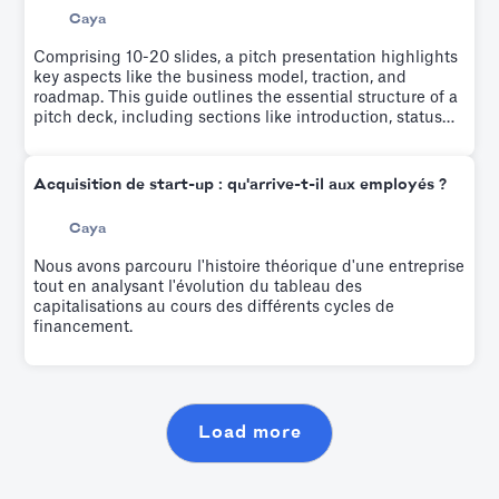
Caya
Comprising 10-20 slides, a pitch presentation highlights
key aspects like the business model, traction, and
roadmap. This guide outlines the essential structure of a
pitch deck, including sections like introduction, status
quo, product, market, why us, and the ask. It emphasizes
the importance of narrating your company's story,
persuading investors of its profitability, and achieving
Acquisition de start-up : qu'arrive-t-il aux employés ?
this within 4 minutes.
Caya
Nous avons parcouru l'histoire théorique d'une entreprise
tout en analysant l'évolution du tableau des
capitalisations au cours des différents cycles de
financement.
Load more