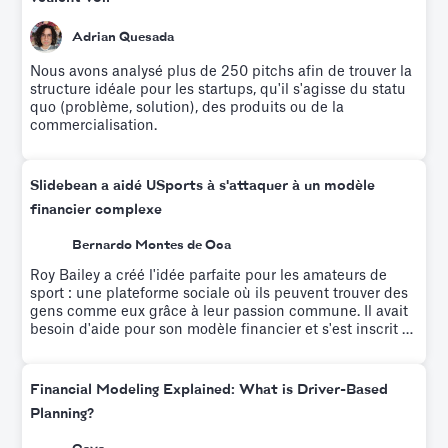
Adrian Quesada
Nous avons analysé plus de 250 pitchs afin de trouver la
structure idéale pour les startups, qu'il s'agisse du statu
quo (problème, solution), des produits ou de la
commercialisation.
Slidebean a aidé USports à s'attaquer à un modèle
financier complexe
Bernardo Montes de Oca
Roy Bailey a créé l'idée parfaite pour les amateurs de
sport : une plateforme sociale où ils peuvent trouver des
gens comme eux grâce à leur passion commune. Il avait
besoin d'aide pour son modèle financier et s'est inscrit à
l'atelier de modélisation financière de Slidebean, qui
permet de former les entrepreneurs à la modélisation
financière basée sur les moteurs pendant qu'une équipe
Financial Modeling Explained: What is Driver-Based
élabore votre modèle financier personnalisé.
Planning?