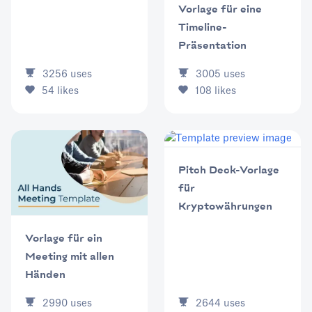
Vorlage für eine
Timeline-
Präsentation
3256
uses
3005
uses
54
likes
108
likes
Pitch Deck-Vorlage
für
Kryptowährungen
Vorlage für ein
Meeting mit allen
Händen
2644
uses
2990
uses