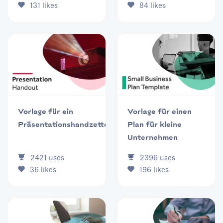
84
likes
131
likes
Vorlage für ein
Vorlage für einen
Präsentationshandzettel
Plan für kleine
Unternehmen
2421
uses
2396
uses
36
likes
196
likes