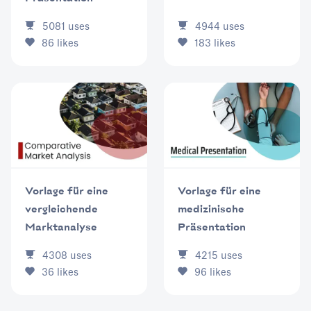
4944
uses
5081
uses
183
likes
86
likes
Vorlage für eine
Vorlage für eine
vergleichende
medizinische
Marktanalyse
Präsentation
4308
uses
4215
uses
36
likes
96
likes