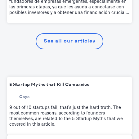
fundadores de empresas emergentes, especialmente en
las primeras etapas, ya que les ayuda a conectarse con
posibles inversores y a obtener una financiación crucial
de capital riesgo. Sirve para múltiples propósitos, todos
los cuales son clave para la trayectoria de crecimiento de
una startup. A continuación, los describimos.
See all our articles
5 Startup Myths that Kill Companies
Caya
9 out of 10 startups fail; that's just the hard truth. The
most common reasons, according to founders
themselves, are related to the 5 Startup Myths that we
covered in this article.