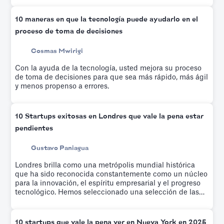
Slidebean, que ayuda a educar a los emprendedores
sobre modelos financieros basados en factores
10 maneras en que la tecnología puede ayudarlo en el
impulsores mientras un equipo crea su modelo
proceso de toma de decisiones
financiero personalizado.
Cosmas Mwirigi
Con la ayuda de la tecnología, usted mejora su proceso
de toma de decisiones para que sea más rápido, más ágil
y menos propenso a errores.
10 Startups exitosas en Londres que vale la pena estar
pendientes
Gustavo Paniagua
Londres brilla como una metrópolis mundial histórica
que ha sido reconocida constantemente como un núcleo
para la innovación, el espíritu empresarial y el progreso
tecnológico. Hemos seleccionado una selección de las
empresas emergentes más interesantes y de rápido
crecimiento de los últimos años.
10 startups que vale la pena ver en Nueva York en 2025