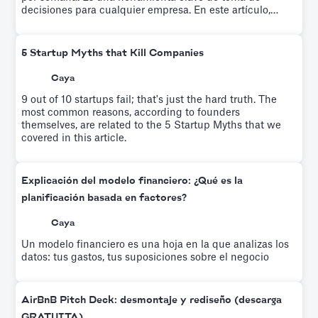
decisiones para cualquier empresa. En este artículo,
exploramos la plantilla de modelo financiero que
utilizamos para que nuestra startup alcanzara la
rentabilidad.
5 Startup Myths that Kill Companies
Caya
9 out of 10 startups fail; that's just the hard truth. The
most common reasons, according to founders
themselves, are related to the 5 Startup Myths that we
covered in this article.
Explicación del modelo financiero: ¿Qué es la
planificación basada en factores?
Caya
Un modelo financiero es una hoja en la que analizas los
datos: tus gastos, tus suposiciones sobre el negocio
AirBnB Pitch Deck: desmontaje y rediseño (descarga
GRATUITA)