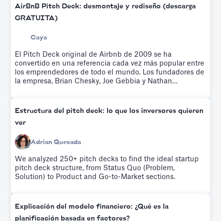
AirBnB Pitch Deck: desmontaje y rediseño (descarga
GRATUITA)
Caya
El Pitch Deck original de Airbnb de 2009 se ha
convertido en una referencia cada vez más popular entre
los emprendedores de todo el mundo. Los fundadores de
la empresa, Brian Chesky, Joe Gebbia y Nathan
Blecharczyk, utilizaron este argumento para recaudar
600 000 dólares de Sequoia Capital e Y Ventures.
Pruébalo gratis.
Estructura del pitch deck: lo que los inversores quieren
ver
Adrian Quesada
We analyzed 250+ pitch decks to find the ideal startup
pitch deck structure, from Status Quo (Problem,
Solution) to Product and Go-to-Market sections.
Explicación del modelo financiero: ¿Qué es la
planificación basada en factores?