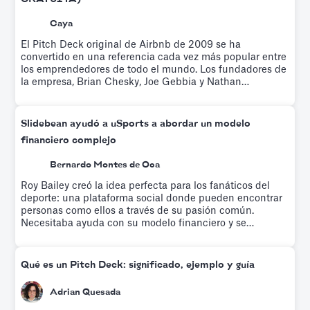
Caya
El Pitch Deck original de Airbnb de 2009 se ha
convertido en una referencia cada vez más popular entre
los emprendedores de todo el mundo. Los fundadores de
la empresa, Brian Chesky, Joe Gebbia y Nathan
Blecharczyk, utilizaron este argumento para recaudar
600 000 dólares de Sequoia Capital e Y Ventures.
Pruébalo gratis.
Slidebean ayudó a uSports a abordar un modelo
financiero complejo
Bernardo Montes de Oca
Roy Bailey creó la idea perfecta para los fanáticos del
deporte: una plataforma social donde pueden encontrar
personas como ellos a través de su pasión común.
Necesitaba ayuda con su modelo financiero y se
inscribió en el taller de modelado financiero de
Slidebean, que ayuda a educar a los emprendedores
sobre modelos financieros basados en factores
Qué es un Pitch Deck: significado, ejemplo y guía
impulsores mientras un equipo crea su modelo
financiero personalizado.
Adrian Quesada