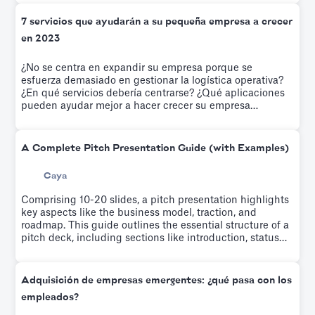
7 servicios que ayudarán a su pequeña empresa a crecer
en 2023
¿No se centra en expandir su empresa porque se
esfuerza demasiado en gestionar la logística operativa?
¿En qué servicios debería centrarse? ¿Qué aplicaciones
pueden ayudar mejor a hacer crecer su empresa
emergente? Lo resolvemos en este artículo
A Complete Pitch Presentation Guide (with Examples)
Caya
Comprising 10-20 slides, a pitch presentation highlights
key aspects like the business model, traction, and
roadmap. This guide outlines the essential structure of a
pitch deck, including sections like introduction, status
quo, product, market, why us, and the ask. It emphasizes
the importance of narrating your company's story,
persuading investors of its profitability, and achieving
Adquisición de empresas emergentes: ¿qué pasa con los
this within 4 minutes.
empleados?