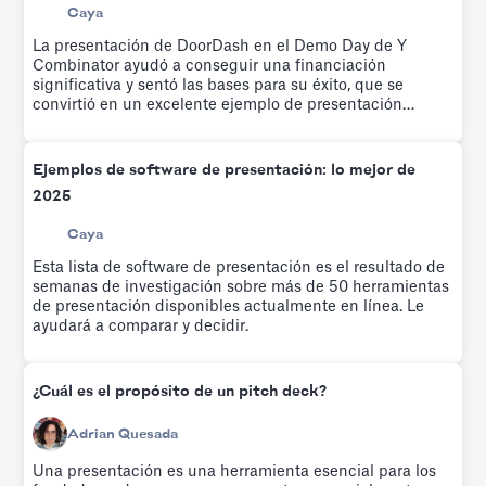
Caya
La presentación de DoorDash en el Demo Day de Y
Combinator ayudó a conseguir una financiación
significativa y sentó las bases para su éxito, que se
convirtió en un excelente ejemplo de presentación
empresarial. Este detallado desglose de las
presentaciones de DoorDash ofrece ideas y lecciones
sobre cómo elaborar una propuesta empresarial
Ejemplos de software de presentación: lo mejor de
convincente, que abarca los elementos esenciales, desde
2025
la identificación de problemas hasta la visión de futuro,
lo que la convierte en un modelo de presentación
Caya
empresarial ejemplar.
Esta lista de software de presentación es el resultado de
semanas de investigación sobre más de 50 herramientas
de presentación disponibles actualmente en línea. Le
ayudará a comparar y decidir.
¿Cuál es el propósito de un pitch deck?
Adrian Quesada
Una presentación es una herramienta esencial para los