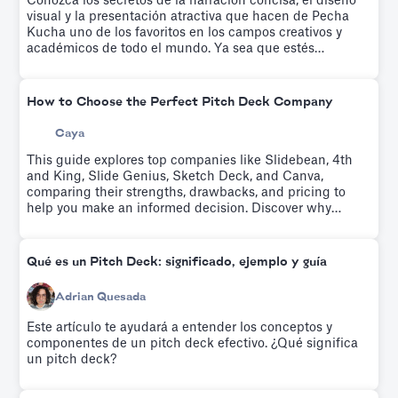
Conozca los secretos de la narración concisa, el diseño
visual y la presentación atractiva que hacen de Pecha
Kucha uno de los favoritos en los campos creativos y
académicos de todo el mundo. Ya sea que estés
proponiendo una startup o presentando tu último
proyecto, esta guía te ayudará a dominar el arte de
cautivar a tu audiencia con precisión y estilo.
How to Choose the Perfect Pitch Deck Company
Caya
This guide explores top companies like Slidebean, 4th
and King, Slide Genius, Sketch Deck, and Canva,
comparing their strengths, drawbacks, and pricing to
help you make an informed decision. Discover why
Slidebean is the industry’s preferred choice when in a
pitch deck company comparison..
Qué es un Pitch Deck: significado, ejemplo y guía
Adrian Quesada
Este artículo te ayudará a entender los conceptos y
componentes de un pitch deck efectivo. ¿Qué significa
un pitch deck?