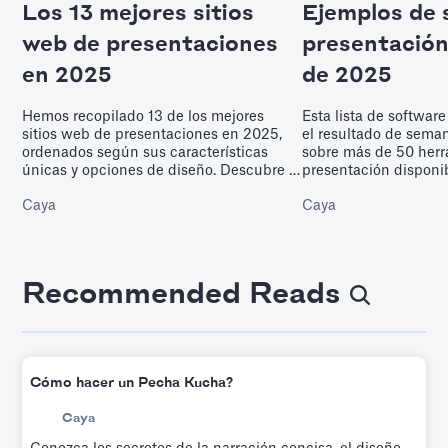
Los 13 mejores sitios
Ejemplos de 
web de presentaciones
presentación
en 2025
de 2025
Hemos recopilado 13 de los mejores
Esta lista de softwar
sitios web de presentaciones en 2025,
el resultado de sema
ordenados según sus características
sobre más de 50 her
únicas y opciones de diseño. Descubre la
presentación disponi
mejor plataforma para tu próxima
línea. Le ayudará a c
Caya
Caya
presentación.
Recommended Reads
Cómo hacer un Pecha Kucha?
Caya